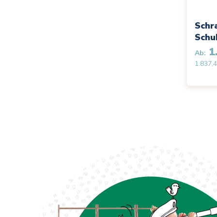
Schr
Schu
1.
Ab:
1.837,4