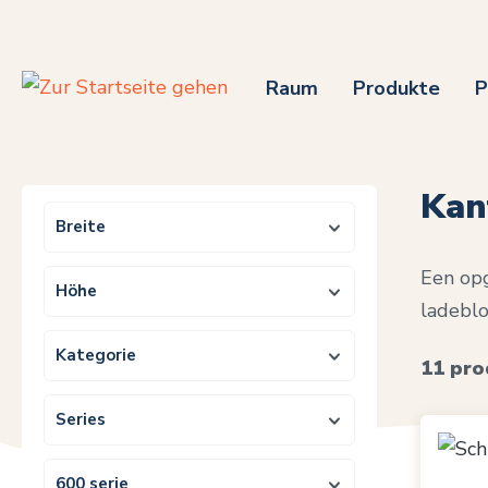
m Hauptinhalt springen
Zur Suche springen
Zur Hauptnavigation springen
Raum
Produkte
P
Kan
Breite
Een opg
Höhe
ladeblo
Kategorie
11 pro
Series
600 serie