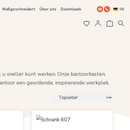
DE
Maßgeschneidert
Über uns
Downloads
Du hast 0 Produkte
 u sneller kunt werken. Onze kantoorkasten,
ntoor een geordende, inspirerende werkplek.