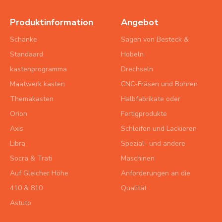
Produktinformation
Angebot
Schänke
Sägen von Besteck &
Standaard
Hobeln
kastenprogramma
Drechseln
Maatwerk kasten
CNC-Fräsen und Bohren
Themakasten
Halbfabrikate oder
Orion
Fertigprodukte
Axis
Schleifen und Lackieren
Libra
Spezial- und andere
Socra & Trati
Maschinen
Auf Gleicher Höhe
Anforderungen an die
410 & 810
Qualität
Astuto