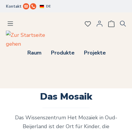
DE
Kontakt
Zum Hauptinhalt springen
Du hast 0 Produkte
Raum
Produkte
Projekte
Das Mosaik
Das Wissenszentrum Het Mozaïek in Oud-
Beijerland ist der Ort für Kinder, die