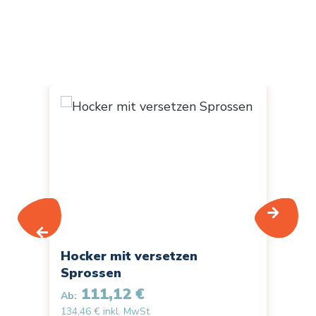
Produktgalerie überspringen
Hocker mit versetzen
Or
Sprossen
re
111,12 €
Ab:
Ab:
134,46 € inkl. MwSt
340