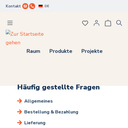
DE
Kontakt
Zum Hauptinhalt springen
Du hast 0 Produkte
Raum
Produkte
Projekte
Häufig gestellte Fragen
Allgemeines
Bestellung & Bezahlung
Lieferung