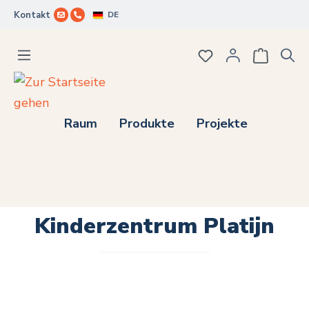
DE
Kontakt
Zum Hauptinhalt springen
Du hast 0 Produkte
Raum
Produkte
Projekte
Kinderzentrum Platijn