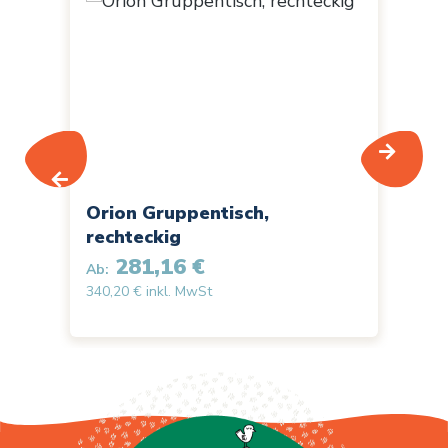
Orion Gruppentisch,
Sc
rechteckig
Ab:
281,16 €
168
Ab:
340,20 € inkl. MwSt