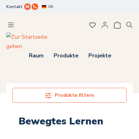
DE
Kontakt
Zum Hauptinhalt springen
Du hast 0 Produkte
Raum
Produkte
Projekte
Produkte filtern
Bewegtes Lernen