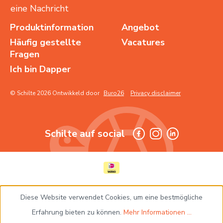
eine Nachricht
Produktinformation
Angebot
Häufig gestellte
Vacatures
Fragen
Ich bin Dapper
© Schilte 2026 Ontwikkeld door
Buro26
Privacy disclaimer
Schilte auf social
Diese Website verwendet Cookies, um eine bestmögliche
Erfahrung bieten zu können.
Mehr Informationen ...