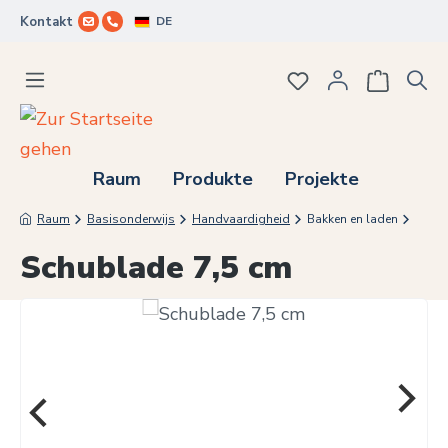
DE
Kontakt
Zum Hauptinhalt springen
Du hast 0 Produkte
Raum
Produkte
Projekte
Raum
Basisonderwijs
Handvaardigheid
Bakken en laden
Schublade 7,5 cm
Bildergalerie überspringen