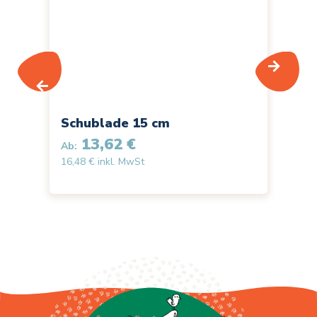
Schublade 15 cm
Sc
13,62 €
Ab:
Ab:
16,48 € inkl. MwSt
12,